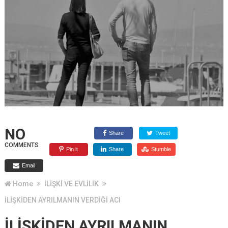
NO
Share
Tweet
COMMENTS
Pin it
Share
Stumble
Email
Home
İLİŞKİ VE EVLİLİK
İLİŞKİDEN AYRILMANIN VERDİĞİ ACI
İLİŞKİDEN AYRILMANIN