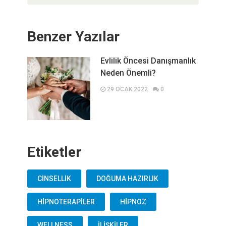
Benzer Yazılar
Evlilik Öncesi Danışmanlık
Neden Önemli?
29 OCAK 2022
0
Etiketler
CİNSELLİK
DOĞUMA HAZIRLIK
HİPNOTERAPİLER
HİPNOZ
WELLNESS
İLİŞKİLER