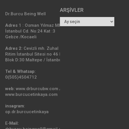
ARŞIVLER
Dr.Burcu Being Well
Adres
1 : Osman Yılmaz Mh.
İstanbul Cd. No:24 Kat :3
Gebze /Kocaeli
Adres 2:
Cevizli mh. Zuhal cd.
Ritim İstanbul Sitesi no 46 F A
Blok D:30 Maltepe / İstanbul
Tel & Whatsap
:
0(505)4504712
web:
www.drburcubw.com /
www.burcucetinkaya.com
insagram
:
op.dr.burcucetinkaya
E-
Mail: