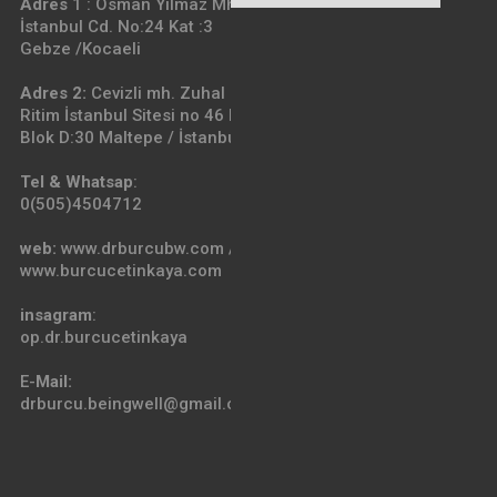
Adres
1 : Osman Yılmaz Mh.
İstanbul Cd. No:24 Kat :3
Gebze /Kocaeli
Adres 2:
Cevizli mh. Zuhal cd.
Ritim İstanbul Sitesi no 46 F A
Blok D:30 Maltepe / İstanbul
Tel & Whatsap
:
0(505)4504712
web:
www.drburcubw.com /
www.burcucetinkaya.com
insagram
:
op.dr.burcucetinkaya
E-
Mail:
drburcu.beingwell@gmail.com