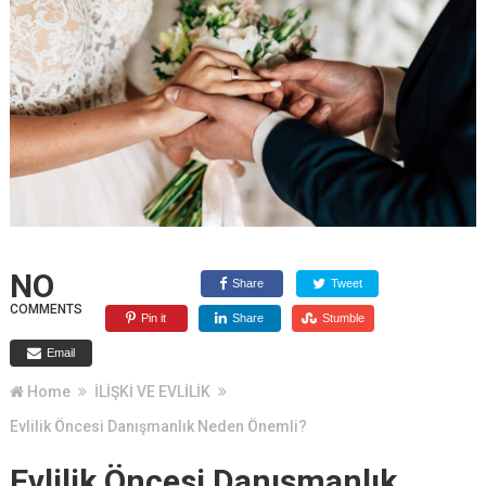
NO
Share
Tweet
COMMENTS
Pin it
Share
Stumble
Email
Home
İLİŞKİ VE EVLİLİK
Evlilik Öncesi Danışmanlık Neden Önemli?
Evlilik Öncesi Danışmanlık